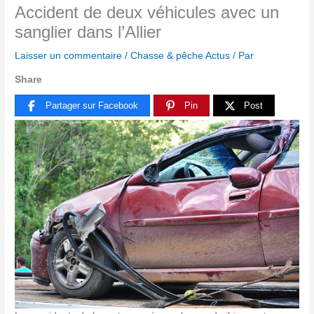
Accident de deux véhicules avec un
sanglier dans l’Allier
Laisser un commentaire
/
Chasse & pêche Actus
/ Par
Share
Partager sur Facebook
Pin
Post