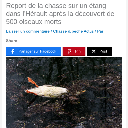
Report de la chasse sur un étang
dans l’Hérault après la découvert de
500 oiseaux morts
Laisser un commentaire
/
Chasse & pêche Actus
/ Par
Share
Partager sur Facebook
Pin
Post