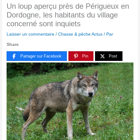
Un loup aperçu près de Périgueux en
Dordogne, les habitants du village
concerné sont inquiets
Laisser un commentaire
/
Chasse & pêche Actus
/ Par
Share
Partager sur Facebook
Pin
Post